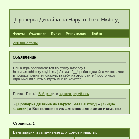
[Проверка Дизайна на Наруто: Real History]
Форум
Участники
Поиск
Регистрация
Войти
Активные темы
Объявление
Наша игра распологается по этому адрессу (
http://narutohistory.spybb.ru/ ) Ах, да...^__^ ребят сделайте милось мне
в помощь, регните пожалуйста себя на этом сайте (просто надо
ограничения снять а ждать мне не хочется)
Привет, Гость!
Войдите
или
зарегистрируйтесь
.
»
[Проверка Дизайна на Наруто: Real History]
»
| Oбщие
сводки |
»
Вентиляция и увлажнение для домов и квартир
Страница:
1
Вентиляция и увлажнение для домов и квартир