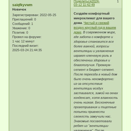
Поделиться
2024-
1
saiqfkyvwm
03-12 11:42:49
Новичок
Создаём комфортный
Зарегистрирован
: 2022-05-25
микроклимат для вашего
Приглашений:
0
дома
.
Чистый и свежий
Сообщений:
1
воздух круглый год в вашем
Уважение:
0
доме
.
В современном мире,
Позитив:
0
где забота о комфорте и
Провел на форуме:
1 час 12 минут
здоровье становится все
Последний визит:
более важной, вопросы
2025-03-24 21:44:35
вентиляции и увлажнения
играют ключевую роль в
обеспечении здоровья и
благополучия
. Премиум-
сегмент и Бюджет-сегмент.
После переезда в новый дом
было очень некомфортно:
из-за отсутствия
вентиляции воздух
застаивался, зимой на окнах
конденсат, хотя влажность
очень низкая. Бесконечные
проветривания и тщетные
попытки привнести
свежесть замучили нас.
Знакомые посоветовали
ребят из "вентиляции-
увлажнения". После