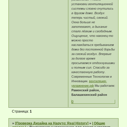
установки вентиляционной
системы словно очутились
в другом доме. Воздух
теперь чистый, свежий.
Окна больше не
запотевают, а дыхание
стало лёгким и свободным.
Ощущение, что наконец-то
можно просто
наслаждаться пребыванием
дома без постоянной борьбы
за свежий воздух. Впервые
за долгое время
просыпаемся отдохнувшими
и полным сил. Спасибо за
качественную работу
.
Современные Технологии и
Инновации.
вентиляция-
увлажнение.рф
Мы работаем:
Раменский район,
Балашихинский район
0
Страница:
1
»
[Проверка Дизайна на Наруто: Real History]
»
| Oбщие